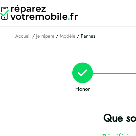
Aller
au
contenu
Accueil
/
Je répare
/
Modèle
/ Pannes
Honor
Que sou