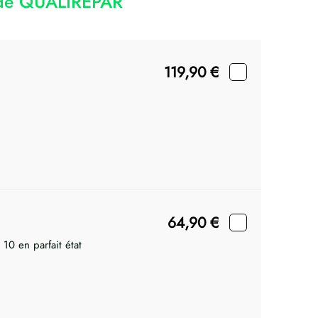
code QUALIREPAR
119,90
€
64,90
€
 10 en parfait état