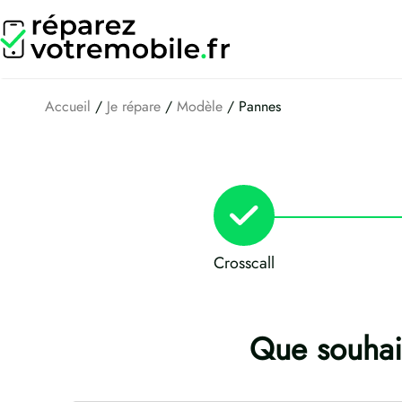
Aller
au
contenu
Accueil
/
Je répare
/
Modèle
/ Pannes
Crosscall
Que souhait