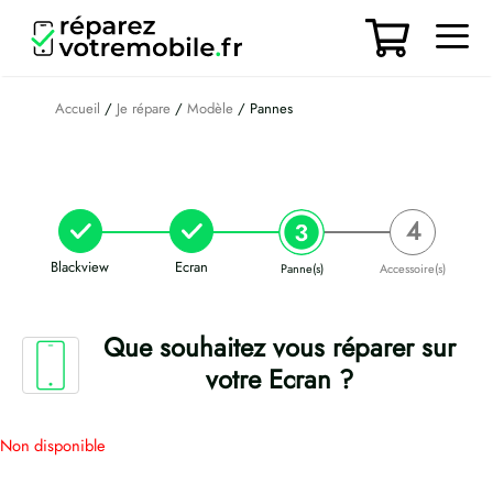
Aller
au
contenu
Men
Accueil
/
Je répare
/
Modèle
/ Pannes
Blackview
Ecran
Panne(s)
Accessoire(s)
Que souhaitez vous réparer sur
votre Ecran ?
Non disponible